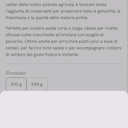
campi della nostra azienda agricola, è lavorato senza
l'aggiunta di conservanti per preservare tutta la genuinità, la
freschezza e la qualità delle materie prime.
Perfetto per condire pasta corta o lunga, ideale per ricette
sfiziose come orecchiette all'ortolana con scaglie di
pecorino. Ottimo anche per arricchire piatti unici a base di
cereali, per farcire torte salate o per accompagnare contorni
di verdure dal gusto fresco e invitante.
Formato
300 g
540 g
Confezione
Box da 4
Box da 12