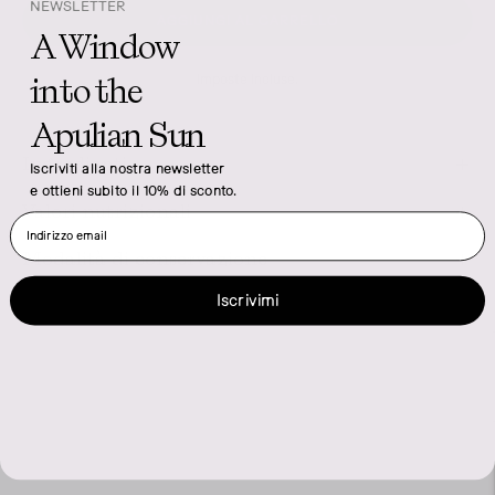
NEWSLETTER
AGGIUNGI AL CARRELLO
A Window
into the
Imposte incluse.
Apulian Sun
Ingredienti
Iscriviti alla nostra newsletter
e ottieni subito il 10% di sconto.
Valori nutrizionali
Indirizzo email
Modalità di conservazione
Aggiungere
Iscrivimi
un
prodotto
al
carrello...