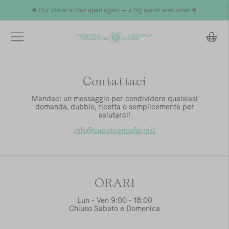
✺ Our store is now open again — a big warm welcome! ✺
Contattaci
Mandaci un messaggio per condividere qualsiasi
domanda, dubbio, ricetta o semplicemente per
salutarci!
info@capobiancofarm.it
ORARI
Lun - Ven 9:00 - 18:00
Chiuso Sabato e Domenica