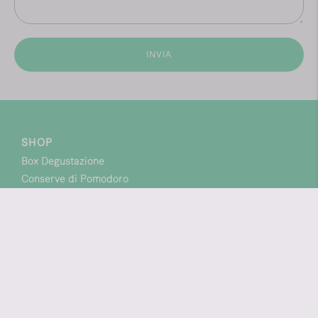
INVIA
SHOP
Box Degustazione
Conserve di Pomodoro
Sughetti
Sottoli e Condimenti
THE FARM
LEGAL
About us
Termini e condizioni
Blog
Cookie Policy
Ricette
Privacy policy